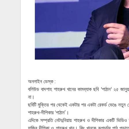
অনলাইন ডেস্ক :
বলিউড বাদশাহ শাহরুখ খানের কামব্যাক ছবি 'পাঠান' ২৫ জানুয়
না।
ছবিটি মুক্তির পর থেকেই একটার পর একটা রেকর্ড ভেঙে নতু
শাহরুখ-দীপিকার ‘পাঠান’।
এদিকে সম্প্রতি নেটদুনিয়ায় শাহরুখ ও দীপিকার একটি ভিডি
হাজির দীপিকা ও শাহরুখ খান। কিং খানকে রূপচর্চার পাঠ পড়াল