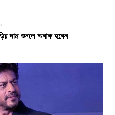
েন
ঘড়ির দাম শুনলে অবাক হবেন