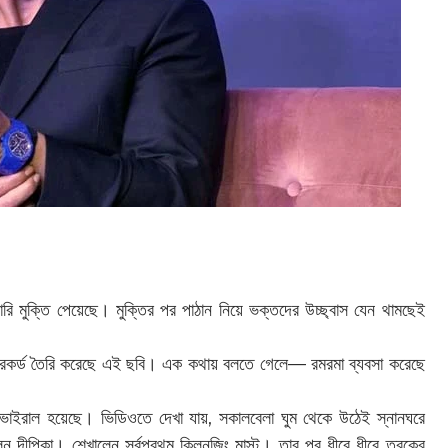
ারি মুক্তি পেয়েছে। মুক্তির পর পাঠান নিয়ে ভক্তদের উচ্ছ্বাস যেন থামছেই
ন রেকর্ড তৈরি করেছে এই ছবি। এক কথায় বলতে গেলে— রমরমা ব্যবসা করেছে
ও ভাইরাল হয়েছে। ভিডিওতে দেখা যায়, সকালবেলা ঘুম থেকে উঠেই স্নানঘরে
েন দীপিকা। শেখালেন সর্বপ্রথম ক্লিনজিং মাস্ট। তার পর ধীরে ধীরে ত্বকের