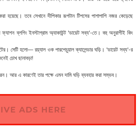
ট করা হয়েছে। তবে সেখানে দীপিকার রূপটান টিপসের পাশাপাশি নজর কেড়েছে
যাশন ব্লগিং ইনস্টাগ্রাম অ্যাকাউন্ট 'ডায়েট সব্য'-তে। বহু অনুরাগীই কিং
ুয়েটের। সেটি হলো— রয়্যাল ওক পারপেচুয়াল ক্যালেন্ডার ঘড়ি। 'ডায়েট সব্য'-র
ুনেই চোখ ছানাবড়া!
েন। আর এ কারণেই তার পক্ষে এমন দামি ঘড়ি ব্যবহার করা সম্ভব।
IVE ADS HERE