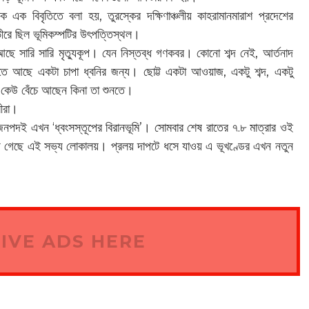
ণিক এক বিবৃতিতে বলা হয়, তুরস্কের দক্ষিণাঞ্চলীয় কাহরামানমারাশ প্রদেশের
ীরে ছিল ভূমিকম্পটির উৎপত্তিস্থল।
ছে সারি সারি মৃত্যুকূপ। যেন নিস্তব্ধ গণকবর। কোনো শব্দ নেই, আর্তনাদ
েতে আছে একটা চাপা ধ্বনির জন্য। ছোট্ট একটা আওয়াজ, একটু শব্দ, একটু
- কেউ বেঁচে আছেন কিনা তা শুনতে।
রীরা।
জনপদই এখন ‘ধ্বংসস্তূপের বিরানভূমি’। সোমবার শেষ রাতের ৭.৮ মাত্রার ওই
 হয়ে গেছে এই সভ্য লোকালয়। প্রলয় দাপটে ধসে যাওয় এ ভূখণ্ডের এখন নতুন
IVE ADS HERE