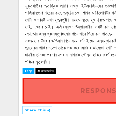
যুক্তরাষ্ট্রের ভূতাত্ত্বিক জরিপ সংস্থা ইউএসজিএসের তাৎক্ষ
গাজিয়ানতেপ শহরের কাছে ভূপৃষ্ঠের ১৭ দশমিক ৯ কিলোমিটার গভ
গোটা জনপদই এখন মৃত্যুপুরী। দুমড়ে-মুচড়ে মুখ থুবড়ে পড়ে আ
নেই, চিৎকার নেই। আত্মীয়স্বজন-উদ্ধারকারীরা সবাই কান প
নড়াচড়ার জন্য ধ্বংসস্তূপগুলোর গায়ে গায়ে গিয়ে কান পাতছেন
স্বজনদের উদ্ধার অভিযান নিয়ে এমন বর্ণনাই দেন অনুসন্ধানকা
তুরস্কের গাজিয়ানতেপ থেকে শুরু করে সিরিয়ার আলেপ্পো-গোটা 
দানবীয় ভূমিকম্পের পর নগর বা নাগরিক জৌলুস হারিয়ে বিবর্ণ
পরিচয়-মৃত্যুপুরী।
Tags
# আন্তর্জাতিক
RESPONS
Share This