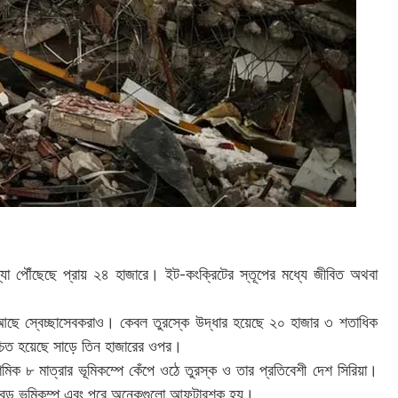
্যা পৌঁছেছে প্রায় ২৪ হাজারে। ইট-কংক্রিটের স্তূপের মধ্যে জীবিত অথবা
 আছে স্বেচ্ছাসেবকরাও। কেবল তুরস্কে উদ্ধার হয়েছে ২০ হাজার ৩ শতাধিক
্চিত হয়েছে সাড়ে তিন হাজারের ওপর।
িক ৮ মাত্রার ভূমিকম্পে কেঁপে ওঠে তুরস্ক ও তার প্রতিবেশী দেশ সিরিয়া।
ি বড় ভূমিকম্প এবং পরে অনেকগুলো আফটারশক হয়।