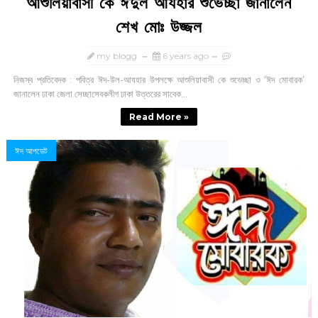
আশুলিয়াবাসী কে ঈদুল আযহার শুভেচ্ছা জানালেন
শেখ মোঃ উজ্জল
my blogg
6 years ago
নিজস্ব প্রতিবেদক : পবিত্র ঈদ-উল-আযহার উপলক্ষে আশুলিয়াবাসী কে শুভেচ্ছা ও ‘ঈদ মোবারক’
জানালেন ঢাকা জেলা সেচ্ছাসেবকলীগ ঢাকা উত্তরের সাবেক...
Read More »
ঈদ আপডেট