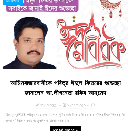
ঈদ আপডেট
আমিনবাজারবাসীকে পবিত্র ঈদুল ফিতরের শুভেচ্ছা
জানালেন আ.লীগনেতা রকিব আহমেদ
my blogg
5 years ago
নিজস্ব প্রতিনিধি: পবিত্র মাহে রমজান শেষে খুশির বার্তা নিয়ে হাজির হয়েছে পবিত্র ঈদুল ফিতর। দীর্ঘ
একমাস সিয়াম সাধনার পর মুসলিম জাহানের সবচেয়ে ব...
Read More »