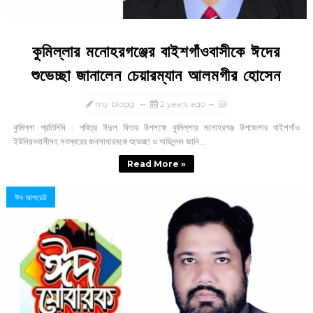
কুমিল্লার মনোহরগঞ্জের বাইশগাঁওবাসীকে ঈদের
শুভেচ্ছা জানালেন চেয়ারম্যান আলমগীর হোসেন
my blogg
2 years ago
কুমিল্লা প্রতিনিধি : পবিত্র ঈদুল ফিতর উপলক্ষে কুমিল্লার মনোহরগঞ্জ উপজেলার বাইশগাঁও
ইউনিয়নবাসীসহ সবস্থরের জনসাধারনকে শুভেচ্ছা ও অভিনন্দন জানি...
Read More »
ঈদ আপডেট