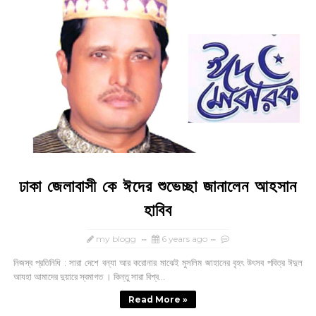
ঢাকা জেলাবাসী কে ঈদের শুভেচ্ছা জানালেন আহসান
হাবিব
my blogg
6 years ago
নিজস্ব প্রতিনিধি : সারা দেশে বন্যা আর করোনার মাঝেই মুসলিম জাহানের বৃহৎ উৎসব পবিত্র ঈদুল
আযহা আমাদের দুয়ারে স্বমাগত । কিন্তু সারা বিশ্ব...
Read More »