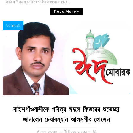
একমাস সিয়াম সাধনার পর মুসলিম জাহানের সবচেয়ে...
Read More »
ঈদ আপডেট
বাইশগাঁওবাসীকে পবিত্র ঈদুল ফিতরের শুভেচ্ছা
জানালেন চেয়ারম্যান আলমগীর হোসেন
my blogg
5 years ago