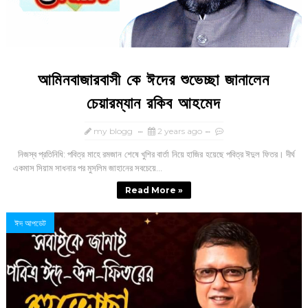
আমিনবাজারবাসী কে ঈদের শুভেচ্ছা জানালেন
চেয়ারম্যান রকিব আহমেদ
my blogg
2 years ago
নিজস্ব প্রতিনিধি: পবিত্র মাহে রমজান শেষে খুশির বার্তা নিয়ে হাজির হয়েছে পবিত্র ঈদুল ফিতর। দীর্ঘ
একমাস সিয়াম সাধনার পর মুসলিম জাহানের সবচেয়ে...
Read More »
ঈদ আপডেট