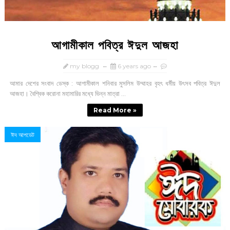
আগামীকাল পবিত্র ঈদুল আজহা
my blogg
6 years ago
আমার দেশের সংবাদ ডেস্ক : আগামীকাল শনিবার মুসলিম উম্মাহর বৃহৎ ধর্মীয় উৎসব পবিত্র ঈদুল
আজহা। বৈশ্বিক করোনা মহামারির মধ্যে ভিন্ন মাত্রা ...
Read More »
ঈদ আপডেট