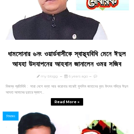
ধামসোনার ৬নং ওয়ার্ডবাসীকে স্বাস্থ্যবিধি মেনে ঈদুল
আযহা উদযাপনের আহবান জানালেন ওমর সজিব
my blogg
6 years ago
নিজস্ব প্রতিনিধি : সারা দেশে বন্যা আর করোনার মাঝেই মুসলিম জাহানের বৃহৎ উৎসব পবিত্র ঈদুল
আযহা আমাদের দুয়ারে স্বমাগ...
Read More »
শিক্ষাঙ্গন