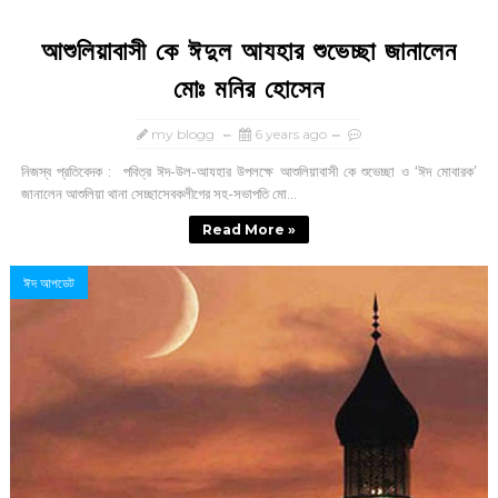
আশুলিয়াবাসী কে ঈদুল আযহার শুভেচ্ছা জানালেন
মোঃ মনির হোসেন
my blogg
6 years ago
নিজস্ব প্রতিবেদক : পবিত্র ঈদ-উল-আযহার উপলক্ষে আশুলিয়াবাসী কে শুভেচ্ছা ও ‘ঈদ মোবারক’
জানালেন আশুলিয়া থানা সেচ্ছাসেবকলীগের সহ-সভাপতি মো...
Read More »
ঈদ আপডেট