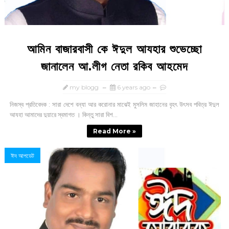
আমিন বাজারবাসী কে ঈদুল আযহার শুভেচ্ছো
জানালেন আ.লীগ নেতা রকিব আহমেদ
my blogg
6 years ago
নিজস্ব প্রতিবেদক : সারা দেশে বন্যা আর করোনার মাঝেই মুসলিম জাহানের বৃহৎ উৎসব পবিত্র ঈদুল
আযহা আমাদের দুয়ারে স্বমাগত । কিন্তু সারা বিশ...
Read More »
ঈদ আপডেট