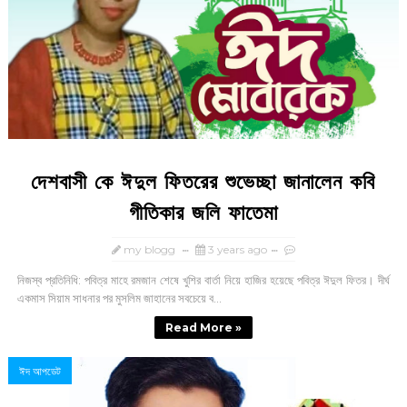
দেশবাসী কে ঈদুল ফিতরের শুভেচ্ছা জানালেন কবি
গীতিকার জলি ফাতেমা
my blogg
3 years ago
নিজস্ব প্রতিনিধি: পবিত্র মাহে রমজান শেষে খুশির বার্তা নিয়ে হাজির হয়েছে পবিত্র ঈদুল ফিতর। দীর্ঘ
একমাস সিয়াম সাধনার পর মুসলিম জাহানের সবচেয়ে ব...
Read More »
ঈদ আপডেট