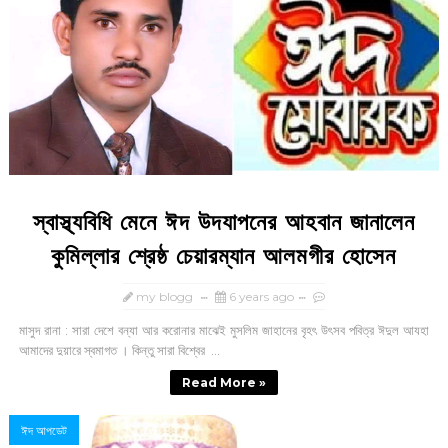
স্বাস্থ্যবিধি মেনে ঈদ উদযাপনের আহবান জানালেন
কুমিল্লার শ্রেষ্ঠ চেয়ারম্যান আলমগীর হোসেন
my blogg
6 years ago
মাসুদ রানা : সারা দেশে বন্যা আর করোনার মাঝেই মুসলিম জাহানের বৃহৎ উৎসব পবিত্র ঈদুল আযহা
আমাদের দুয়ারে স্বমাগত । কিন্তু সারা বিশ্বের ...
Read More »
ঈদ আপডেট