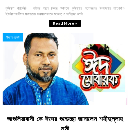
কুমিল্লা প্রতিনিধি : পবিত্র ঈদুল ফিতর উপলক্ষে কুমিল্লার মনোহরগঞ্জ উপজেলার বাইশগাঁও
ইউনিয়নবাসীসহ সবস্থরের জনসাধারনকে শুভেচ্ছা ও অভিনন্দন জানি...
Read More »
ঈদ আপডেট
আশুলিয়াবাসী কে ঈদের শুভেচ্ছা জানালেন শহীদুল্লাহ
মুন্সী