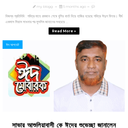
my blogg
5 months ago
নিজস্ব প্রতিনিধি : পবিত্র মাহে রমজান শেষে খুশির বার্তা নিয়ে হাজির হয়েছে পবিত্র ঈদুল ফিতর। দীর্ঘ
একমাস সিয়াম সাধনার পর মুসলিম জাহানের সবচেয়ে ...
Read More »
ঈদ আপডেট
সাভার আশুলিয়াবাসী কে ঈদের শুভেচ্ছা জানালেন