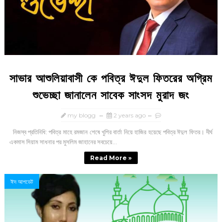
সাভার আশুলিয়াবাসী কে পবিত্র ঈদুল ফিতরের অগ্রিম
শুভেচ্ছা জানালেন সাবেক সাংসদ মুরাদ জং
my blogg
2 years ago
নিজস্ব প্রতিনিধি: পবিত্র মাহে রমজান শেষে খুশির বার্তা নিয়ে হাজির হয়েছে পবিত্র ঈদুল ফিতর। দীর্ঘ
একমাস সিয়াম সাধনার পর মুসলিম জাহানের সবচেয়ে...
Read More »
ঈদ আপডেট