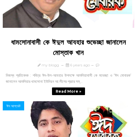
ধামসোনাবাসী কে ঈদুল আযহার শুভেচ্ছা জানালেন
মোস্তাক খান
my blogg
6 years ago
নিজস্ব প্রতিবেদক : পবিত্র ঈদ-উল-আযহার উপলক্ষে আশুলিয়াবাসী কে শুভেচ্ছা ও ‘ঈদ মোবারক’
জানালেন আশুলিয়ার ধামসোনা ইউনিয়ন আ.লীগের প্রচার সম্...
Read More »
ঈদ আপডেট