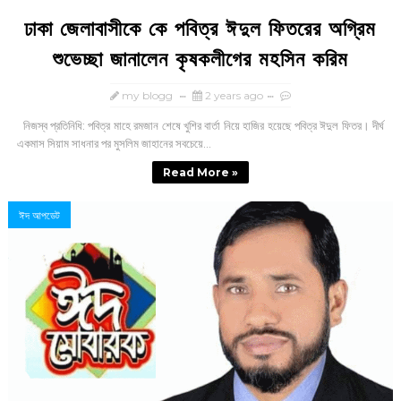
ঢাকা জেলাবাসীকে কে পবিত্র ঈদুল ফিতরের অগ্রিম
শুভেচ্ছা জানালেন কৃষকলীগের মহসিন করিম
my blogg
2 years ago
নিজস্ব প্রতিনিধি: পবিত্র মাহে রমজান শেষে খুশির বার্তা নিয়ে হাজির হয়েছে পবিত্র ঈদুল ফিতর। দীর্ঘ
একমাস সিয়াম সাধনার পর মুসলিম জাহানের সবচেয়ে...
Read More »
ঈদ আপডেট