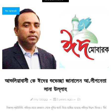
ঈদ আপডেট
আশুলিয়াবাসী কে ঈদের শুভেচ্ছা জানালেন আ.লীগনেতা
সানা উল্লাহ
my blogg
5 years ago
নিজস্ব প্রতিনিধি :পবিত্র মাহে রমজান শেষে খুশির বার্তা নিয়ে হাজির হয়েছে পবিত্র ঈদুল ফিতর। দীর্ঘ