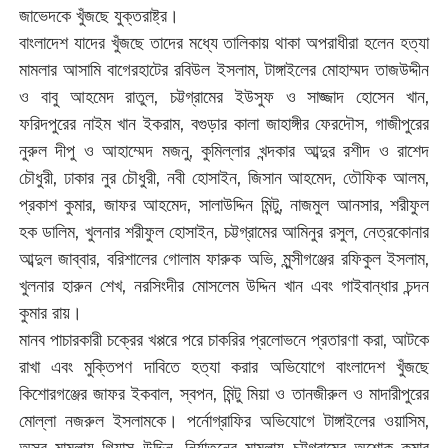
জাভেদকে খুঁজছে যুক্তরাষ্ট্র।
বাংলাদেশ যাদের খুঁজছে তাদের মধ্যে তালিকায় থাকা অপরাধীরা হলেন হত্যা
মামলার আসামি বাগেরহাটের রবিউল ইসলাম, টাঙ্গাইলের মোহাম্মদ তাজউদ্দীন
ও বাবু আহমেদ রাতুল, চট্টগ্রামের ইউসুফ ও সাজ্জাদ হোসেন খান,
ফরিদপুরের নাইম খান ইকরাম, বগুড়ার কালা জাহাঙ্গীর ফেরদৌস, গাজীপুরের
নুরুল দীপু ও আহাম্মেদ মজনু, কুমিল্লার খন্দকার আব্দুর রশীদ ও রাশেদ
চৌধুরী, ঢাকার নুর চৌধুরী, নবী হোসাইন, জিসান আহমেদ, তৌফিক আলম,
প্রকাশ কুমার, জাফর আহমেদ, সালাউদ্দিন মিন্টু, নাজমুল আনসার, শরীফুল
হক ডালিম, খুলনার শরীফুল হোসাইন, চট্টগ্রামের আমিনুর রসুল, নেত্রকোনার
আব্দুল জাব্বার, বরিশালের গোলাম ফারুক অভি, মুন্সীগঞ্জের রফিকুল ইসলাম,
খুলনার হারুন শেখ, নরসিংদীর মোসলেম উদ্দিন খান এবং গাইবান্ধার চন্দন
কুমার রায়।
মানব পাচারকারী চক্রের খপ্পরে পরে চাকরির প্রলোভনে প্রতারণা করা, আটকে
রাখা এবং মুক্তিপণ দাবিতে হত্যা করার অভিযোগে বাংলাদেশ খুঁজছে
কিশোরগঞ্জের জাফর ইকবাল, স্বপন, মিন্টু মিয়া ও তানজীরুল ও মাদারীপুরের
মোল্লা নজরুল ইসলামকে। পর্নোগ্রাফির অভিযোগে টাঙ্গাইলের ওয়াসিম,