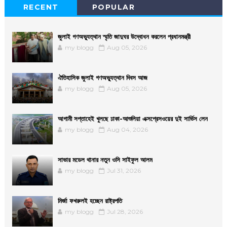
RECENT
POPULAR
জুলাই গণঅভ্যুত্থান স্মৃতি জাদুঘর উদ্বোধন করলেন প্রধানমন্ত্রী
my blogg
Aug 05, 2026
ঐতিহাসিক জুলাই গণঅভ্যুত্থান দিবস আজ
my blogg
Aug 05, 2026
আগামী সপ্তাহেই খুলছে ঢাকা-আশুলিয়া এক্সপ্রেসওয়ের দুই সার্ভিস লেন
my blogg
Aug 04, 2026
সাভার মডেল থানার নতুন ওসি সাইফুল আলম
my blogg
Jul 31, 2026
মির্জা ফখরুলই হচ্ছেন রাষ্ট্রপতি
my blogg
Jul 28, 2026