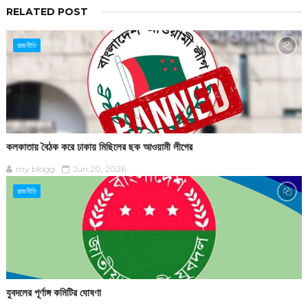
RELATED POST
রাজনীতি
কলকাতায় বৈঠক করে ঢাকায় মিছিলের ছক আওয়ামী লীগের
my blogg
Jun 20, 2026
রাজনীতি
যুবদলের পূর্ণাঙ্গ কমিটির ঘোষণা