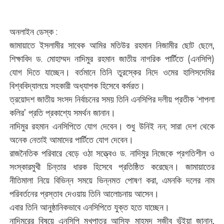
অনলাইন ডেস্ক :
জামায়াতে ইসলামীর সাবেক আমির মতিউর রহমান নিজামীর ছোট ছেলে,
শিক্ষাবিদ ড. মোহাম্মদ নাদিমুর রহমান জাতীয় নাগরিক পার্টিতে (এনসিপি)
যোগ দিতে যাচ্ছেন। বর্তমানে তিনি তুরস্কের নিদে ওমের হালিসদেমির
বিশ্ববিদ্যালয়ে সহকারী অধ্যাপক হিসেবে কর্মরত।
ত্রয়োদশ জাতীয় সংসদ নির্বাচনের সময় তিনি এনসিপির দলীয় প্রতীক ‘শাপলা
কলির’ প্রতি প্রকাশ্যে সমর্থন জানান।
নাদিমুর রহমান এনসিপিতে যোগ দেবেন। শুধু উনিই নন; সারা দেশ থেকে
অনেক নেতাই আমাদের পার্টিতে যোগ দেবেন।
রাজনৈতিক পরিবারে বেড়ে ওঠা সত্ত্বেও ড. নাদিমুর নিজেকে প্রগতিশীল ও
সংস্কারমুখী চিন্তার ধারক হিসেবে প্রতিষ্ঠিত করেছেন। জামায়াতের
নীতিমালা নিয়ে বিভিন্ন সময়ে ভিন্নমত পোষণ করা, এমনকি দলের নাম
পরিবর্তনের প্রস্তাব দেওয়ায় তিনি আলোচনায় আসেন।
এবার তিনি আনুষ্ঠানিকভাবে এনসিপিতে যুক্ত হতে যাচ্ছেন।
নাদিমুরের বিষয়ে এনসিপি মুখপাত্র আসিফ মাহমুদ সজীব ভূঁইয়া জানান,