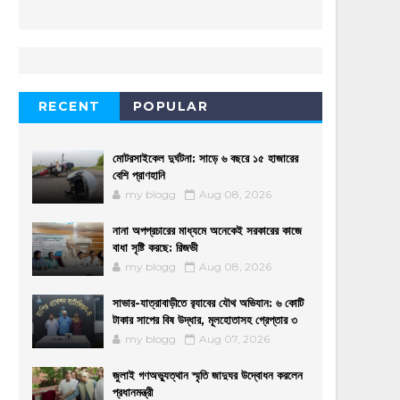
RECENT
POPULAR
মোটরসাইকেল দুর্ঘটনা: সাড়ে ৬ বছরে ১৫ হাজারের
বেশি প্রাণহানি
my blogg
Aug 08, 2026
নানা অপপ্রচারের মাধ্যমে অনেকেই সরকারের কাজে
বাধা সৃষ্টি করছে: রিজভী
my blogg
Aug 08, 2026
সাভার-যাত্রাবাড়ীতে র‌্যাবের যৌথ অভিযান: ৬ কোটি
টাকার সাপের বিষ উদ্ধার, মূলহোতাসহ গ্রেপ্তার ৩
my blogg
Aug 07, 2026
জুলাই গণঅভ্যুত্থান স্মৃতি জাদুঘর উদ্বোধন করলেন
প্রধানমন্ত্রী