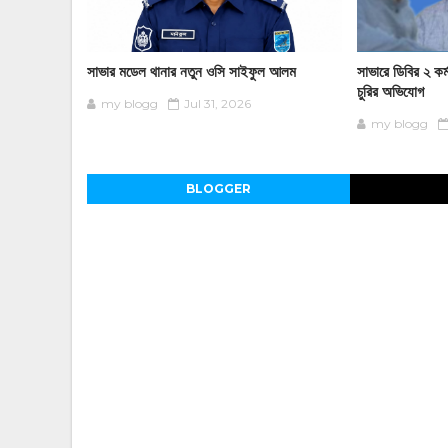
সাভার মডেল থানার নতুন ওসি সাইফুল আলম
সাভারে ডিবির ২ কর্ম
চুরির অভিযোগ
my blogg
Jul 31, 2026
my blogg
BLOGGER