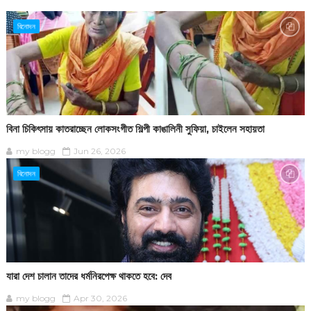
বিনোদন
বিনা চিকিৎসায় কাতরাচ্ছেন লোকসংগীত শিল্পী কাঙালিনী সুফিয়া, চাইলেন সহায়তা
my blogg
Jun 26, 2026
বিনোদন
যারা দেশ চালান তাদের ধর্মনিরপেক্ষ থাকতে হবে: দেব
my blogg
Apr 30, 2026