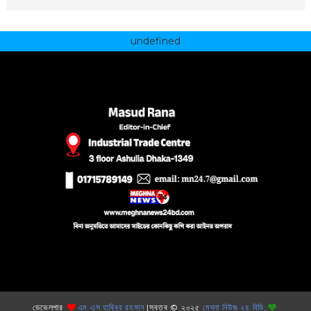
undefined
ডেভেলপার
এম এস হাবিবুর রহমান
|স্বত্ব © ২০২৫
মেঘনা নিউজ ২৪ বিডি;