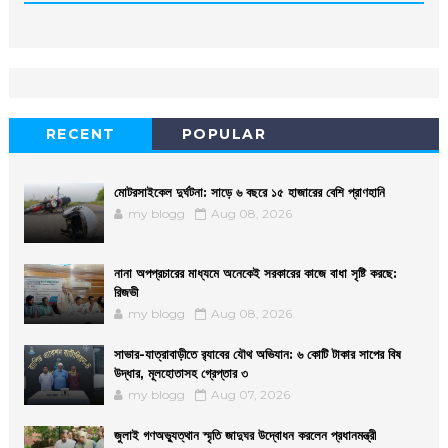
RECENT
POPULAR
মোটরসাইকেল দুর্ঘটনা: সাড়ে ৬ বছরে ১৫ হাজারের বেশি প্রাণহানি
my blogg
Aug 08, 2026
নানা অপপ্রচারের মাধ্যমে অনেকেই সরকারের কাজে বাধা সৃষ্টি করছে:
রিজভী
my blogg
Aug 08, 2026
সাভার-যাত্রাবাড়ীতে র‌্যাবের যৌথ অভিযান: ৬ কোটি টাকার সাপের বিষ
উদ্ধার, মূলহোতাসহ গ্রেপ্তার ৩
my blogg
Aug 07, 2026
জুলাই গণঅভ্যুত্থান স্মৃতি জাদুঘর উদ্বোধন করলেন প্রধানমন্ত্রী