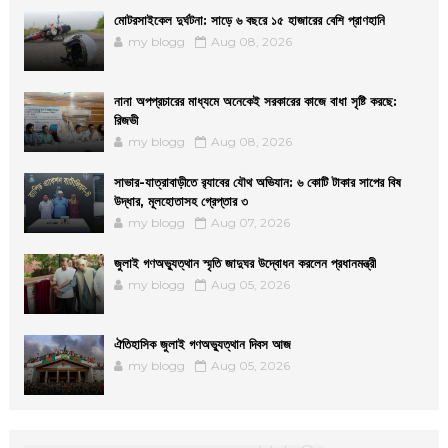
মোটরসাইকেল দুর্ঘটনা: সাড়ে ৬ বছরে ১৫ হাজারের বেশি প্রাণহানি
my blogg
Aug 08, 2026
নানা অপপ্রচারের মাধ্যমে অনেকেই সরকারের কাজে বাধা সৃষ্টি করছে:
রিজভী
my blogg
Aug 08, 2026
সাভার-যাত্রাবাড়ীতে র‌্যাবের যৌথ অভিযান: ৬ কোটি টাকার সাপের বিষ
উদ্ধার, মূলহোতাসহ গ্রেপ্তার ৩
my blogg
Aug 07, 2026
জুলাই গণঅভ্যুত্থান স্মৃতি জাদুঘর উদ্বোধন করলেন প্রধানমন্ত্রী
my blogg
Aug 05, 2026
ঐতিহাসিক জুলাই গণঅভ্যুত্থান দিবস আজ
my blogg
Aug 05, 2026