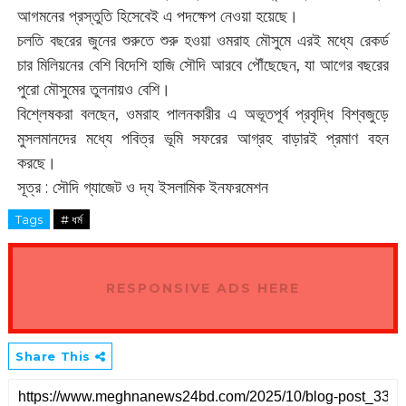
আগমনের প্রস্তুতি হিসেবেই এ পদক্ষেপ নেওয়া হয়েছে।
চলতি বছরের জুনের শুরুতে শুরু হওয়া ওমরাহ মৌসুমে এরই মধ্যে রেকর্ড
চার মিলিয়নের বেশি বিদেশি হাজি সৌদি আরবে পৌঁছেছেন, যা আগের বছরের
পুরো মৌসুমের তুলনায়ও বেশি।
বিশ্লেষকরা বলছেন, ওমরাহ পালনকারীর এ অভূতপূর্ব প্রবৃদ্ধি বিশ্বজুড়ে
মুসলমানদের মধ্যে পবিত্র ভূমি সফরের আগ্রহ বাড়ারই প্রমাণ বহন
করছে।
সূত্র : সৌদি গ্যাজেট ও দ্য ইসলামিক ইনফরমেশন
Tags
# ধর্ম
RESPONSIVE ADS HERE
Share This