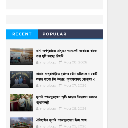
RECENT
POPULAR
নানা অপপ্রচারের মাধ্যমে অনেকেই সরকারের কাজে
বাধা সৃষ্টি করছে: রিজভী
my blogg
Aug 08, 2026
সাভার-যাত্রাবাড়ীতে র‌্যাবের যৌথ অভিযান: ৬ কোটি
টাকার সাপের বিষ উদ্ধার, মূলহোতাসহ গ্রেপ্তার ৩
my blogg
Aug 07, 2026
জুলাই গণঅভ্যুত্থান স্মৃতি জাদুঘর উদ্বোধন করলেন
প্রধানমন্ত্রী
my blogg
Aug 05, 2026
ঐতিহাসিক জুলাই গণঅভ্যুত্থান দিবস আজ
my blogg
Aug 05, 2026