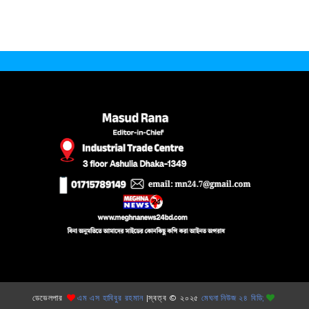
ডেভেলপার
এম এস হাবিবুর রহমান
|স্বত্ব © ২০২৫
মেঘনা নিউজ ২৪ বিডি;