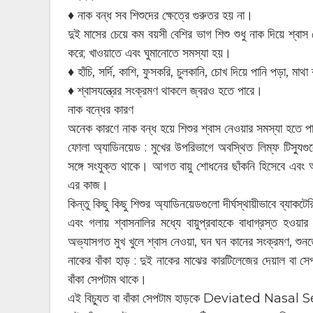
♦ নাক বন্ধ সব শিশুদের ক্ষেত্রে গুরুতর হয় না।
দুই মাসের চেয়ে কম বয়সী বেশির ভাগ শিশু শুধু নাক দিয়ে শ্ব
করে; খাওয়াতে এবং ঘুমানোতে সমস্যা হয়।
♦ হাঁচি, সর্দি, কাশি, ফুসকরি, চুলকানি, চোখ দিয়ে পানি পড়া, ম
♦ শ্বাসযন্ত্রের সংক্রমণ থাকলে জ্বরও হতে পারে।
নাক বন্ধের কারণ
অনেক কারণে নাক বন্ধ হয়ে শিশুর শ্বাস নেওয়ার সমস্যা হতে 
ফোলা অ্যাডিনয়েড : মুখের উপরিভাগে অবস্থিত লিম্ফ টিস্যুগ
সঙ্গে সংযুক্ত থাকে। আগত বায়ু শোধনের ছাঁকনি হিসেবে এবং আক
এর কাজ।
কিন্তু কিছু কিছু শিশুর অ্যাডিনয়েডগুলো দীর্ঘস্থায়ীভাবে ব্যাকট
এবং গলায় শ্বাসনালির মধ্যে বায়ুপ্রবাহকে বাধাগ্রস্ত হওয়
অভ্যাসগত মুখ খুলে শ্বাস নেওয়া, ঘন ঘন কানের সংক্রমণ, শুনত
নাকের বাঁকা হাড় : দুই নাকের মাঝের কারটিলেজের দেয়াল বা 
বাঁকা সেপটাম থাকে।
এই বিচ্যুত বা বাঁকা সেপটাম হাড়কে Deviated Nasa