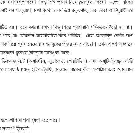
নকে বাধাগ্রস্ত করে। কিছু শিশু ত্রুটি নিয়ে জন্মগ্রহণ করে। এতেও নাকের
াইনাস সংক্রমণ, মাথা ব্যথা, নাক দিয়ে রক্তপাত, নাক ডাকা ও নিদ্রাহীনতা
ো গঠিত হয়। তবে কখনো কখনো কিছু শিশুর শ্বাসনালি সঠিকভাবে তৈরি হয় না।
কতে পারে, যা কোয়ানাল অ্যাট্রেসিয়া নামে পরিচিত। এতে আক্রান্ত বেশির ভাগ
নাক দিয়ে শ্বাস নেওয়ার সময় বুকের পাঁজর দেবে যাওয়া। তখন একই সঙ্গে দুধ
হ অন্যান্য জন্মগত সমস্যার আশঙ্কা থাকে।
 ডিকনজেস্টেন্ট (অ্যাফরিন, সুডাফেড, লোরাটাডিন) এবং অ্যান্টি-ইনফ্ল্যামেটরি
ে অ্যাডিনয়েড হাইপারট্রফি, মারাত্মক নাকের বাঁকা সেপটাম এবং কোয়ানাল
 হলে কাশি বা গলা ব্যথা হতে পারে।
 সংস্পর্শ ইত্যাদি।