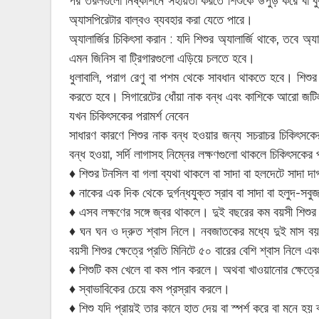
পর তরলগুলো নিষ্কাশনে সহায়তা করতে শিশুকে উপুড় করে বা ব
অ্যাসপিরেটার বাল্বও ব্যবহার করা যেতে পারে।
অ্যালার্জির চিকিৎসা করান : যদি শিশুর অ্যালার্জি থাকে, তবে অ
এমন জিনিস বা ট্রিগারগুলো এড়িয়ে চলতে হবে।
ধুলাবালি, পরাগ রেণু বা পশম থেকে সাবধান থাকতে হবে। শিশ
করতে হবে। সিগারেটের ধোঁয়া নাক বন্ধ এবং কাশিকে আরো জট
যখন চিকিৎসকের পরামর্শ নেবেন
সাধারণ কারণে শিশুর নাক বন্ধ হওয়ার জন্য সচরাচর চিকিৎস
বন্ধ হওয়া, সর্দি লাগাসহ নিম্নের লক্ষণগুলো থাকলে চিকিৎসকের
♦ শিশুর টনসিল বা গলা ব্যথা থাকলে বা সাদা বা হলদেটে সাদা 
♦ নাকের এক দিক থেকে দুর্গন্ধযুক্ত স্রাব বা সাদা বা হলুদ-সবু
♦ এসব লক্ষণের সঙ্গে জ্বর থাকলে। দুই বছরের কম বয়সী শিশুর 
♦ ঘন ঘন ও দ্রুত শ্বাস নিলে। নবজাতকের মধ্যে দুই মাস বয়স 
বয়সী শিশুর ক্ষেত্রে প্রতি মিনিটে ৫০ বারের বেশি শ্বাস নিলে 
♦ শিশুটি কম খেলে বা কম পান করলে। অথবা খাওয়ানোর ক্ষেত্রে
♦ স্বাভাবিকের চেয়ে কম প্রস্রাব করলে।
♦ শিশু যদি প্রায়ই তার কানে হাত দেয় বা স্পর্শ করে বা মনে