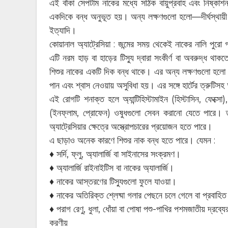
এই বাঁকা সেপটাম নাকের মধ্যে সঠিক বায়ুপ্রবাহ এবং নিষ্কাশ
একদিকে বন্ধ অনুভূত হয়। অন্য লক্ষণগুলো হলো—দীর্ঘস্থায়ী স
ইত্যাদি।
কোয়ানাল অ্যাট্রেসিয়া : জন্মের সময় থেকেই নাকের নালি পুর
এটি নরম হাড় বা হাড়ের টিস্যু দ্বারা সংকীর্ণ বা অবরুদ্ধ থা
শিশুর নাকের একটি দিক বন্ধ থাকে। এর অন্য লক্ষণগুলো হলো 
পান এবং শ্বাস নেওয়ায় অসুবিধা হয়। এর সঙ্গে হার্টের ত্রুটিস
এই রোগটি শনাক্ত হলে অ্যান্টিহিস্টামাইন (হিস্টাসিন, ফেক্সো),
(ইনফ্লাম, প্রোফেন) ওষুধগুলো সেবন করানো যেতে পারে। তব
অ্যাট্রেসিয়ার ক্ষেত্রে অস্ত্রোপচারের প্রয়োজন হতে পারে।
এ ছাড়াও অনেক কারণে শিশুর নাক বন্ধ হতে পারে। যেমন :
♦ সর্দি, ফ্লু, অ্যালার্জি বা সাইনাসের সংক্রমণ।
♦ অ্যালার্জি রাইনাইটিস বা নাকের অ্যালার্জি।
♦ নাকের আস্তরণের টিস্যুগুলো ফুলে যাওয়া।
♦ নাকের অতিরিক্ত শ্লেষ্মা গলার পেছনে চলে গেলে বা প্রবাহিত
♦ পরাগ রেণু, ধুলা, ধোঁয়া বা পোষা পশু-পাখির পশমজাতীয় দ্রব্যের
করণীয়