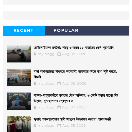
RECENT
POPULAR
মোটরসাইকেল দুর্ঘটনা: সাড়ে ৬ বছরে ১৫ হাজারের বেশি প্রাণহানি
my blogg
Aug 08, 2026
নানা অপপ্রচারের মাধ্যমে অনেকেই সরকারের কাজে বাধা সৃষ্টি করছে:
রিজভী
my blogg
Aug 08, 2026
সাভার-যাত্রাবাড়ীতে র‌্যাবের যৌথ অভিযান: ৬ কোটি টাকার সাপের বিষ
উদ্ধার, মূলহোতাসহ গ্রেপ্তার ৩
my blogg
Aug 07, 2026
জুলাই গণঅভ্যুত্থান স্মৃতি জাদুঘর উদ্বোধন করলেন প্রধানমন্ত্রী
my blogg
Aug 05, 2026