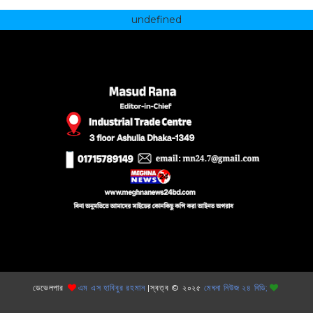
undefined
ডেভেলপার
এম এস হাবিবুর রহমান
|স্বত্ব © ২০২৫
মেঘনা নিউজ ২৪ বিডি;