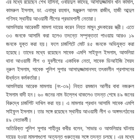
এর মধ্যে রয়েছেন শেখ হাসিনা, ওবায়দুল কাদের, আসাদুজ্জামান খান কামাল,
কামরুল ইসলাম, ডা. এনামুর রহমান, মঞ্জুরুল আলম রাজীব, হাজী আব্দুল
গণিসহ স্থানীয় আওয়ামী লীগের প্রভাবশালী নেতারা।
আশুলিয়ার আরেকটি মামলা দায়ের করেন নিহত মামুন খন্দকারের স্ত্রী। এতে
৩৩ জনকে আসামি করা হলেও তদন্তে সম্পৃক্ততা পাওয়ায় আরও ১৯
জনকে যুক্ত করা হয়। ফলে চার্জশিটে মোট ৪৫ জনকে অভিযুক্ত করা
হয়েছে। তাদের মধ্যে রয়েছেন সাবেক এমপি সাইফুল ইসলাম, আশুলিয়া
থানা আওয়ামী লীগ ও যুবলীগের একাধিক নেতা, সাবেক ডিআইজি সৈয়দ
নূরুল ইসলাম, সাবেক পুলিশ সুপার আসাদুজ্জামানসহ তৎকালীন প্রশাসনের
ঊর্ধ্বতন কর্মকর্তারা।
আশুলিয়ার আরেক মামলায় (নং-৩৯) নিহত রমজান আলীর বাবা নজরুল
ইসলাম বাদী হন। ৬০ জনের নাম উল্লেখ থাকলেও তদন্ত শেষে ৪৯ জনের
বিরুদ্ধে চার্জশিট দাখিল করা হয়। এ মামলার প্রধান আসামি সাবেক এমপি
সাইফুল ইসলাম। তার সঙ্গে রয়েছেন স্থানীয় আওয়ামী লীগ ও অঙ্গসংগঠনের
৪৯ নেতাকর্মী।
অতিরিক্ত পুলিশ সুপার শাহীনুর কবীর বলেন, ‘সাভার ও আশুলিয়ার ঘটনায়
দায়ের হওয়া মামলাগুলো অত্যন্ত গুরুত্বের সঙ্গে তদন্ত চলছে। এর মধ্যে