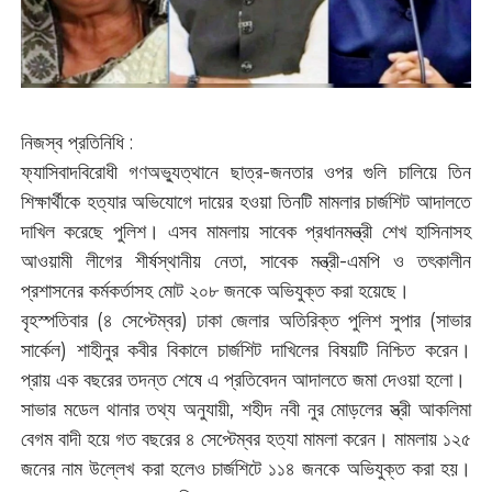
নিজস্ব প্রতিনিধি :
ফ্যাসিবাদবিরোধী গণঅভ্যুত্থানে ছাত্র-জনতার ওপর গুলি চালিয়ে তিন
শিক্ষার্থীকে হত্যার অভিযোগে দায়ের হওয়া তিনটি মামলার চার্জশিট আদালতে
দাখিল করেছে পুলিশ। এসব মামলায় সাবেক প্রধানমন্ত্রী শেখ হাসিনাসহ
আওয়ামী লীগের শীর্ষস্থানীয় নেতা, সাবেক মন্ত্রী-এমপি ও তৎকালীন
প্রশাসনের কর্মকর্তাসহ মোট ২০৮ জনকে অভিযুক্ত করা হয়েছে।
বৃহস্পতিবার (৪ সেপ্টেম্বর) ঢাকা জেলার অতিরিক্ত পুলিশ সুপার (সাভার
সার্কেল) শাহীনুর কবীর বিকালে চার্জশিট দাখিলের বিষয়টি নিশ্চিত করেন।
প্রায় এক বছরের তদন্ত শেষে এ প্রতিবেদন আদালতে জমা দেওয়া হলো।
সাভার মডেল থানার তথ্য অনুযায়ী, শহীদ নবী নুর মোড়লের স্ত্রী আকলিমা
বেগম বাদী হয়ে গত বছরের ৪ সেপ্টেম্বর হত্যা মামলা করেন। মামলায় ১২৫
জনের নাম উল্লেখ করা হলেও চার্জশিটে ১১৪ জনকে অভিযুক্ত করা হয়।