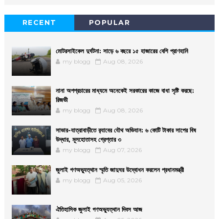
RECENT
POPULAR
মোটরসাইকেল দুর্ঘটনা: সাড়ে ৬ বছরে ১৫ হাজারের বেশি প্রাণহানি
my blogg
Aug 08, 2026
নানা অপপ্রচারের মাধ্যমে অনেকেই সরকারের কাজে বাধা সৃষ্টি করছে:
রিজভী
my blogg
Aug 08, 2026
সাভার-যাত্রাবাড়ীতে র‌্যাবের যৌথ অভিযান: ৬ কোটি টাকার সাপের বিষ
উদ্ধার, মূলহোতাসহ গ্রেপ্তার ৩
my blogg
Aug 07, 2026
জুলাই গণঅভ্যুত্থান স্মৃতি জাদুঘর উদ্বোধন করলেন প্রধানমন্ত্রী
my blogg
Aug 05, 2026
ঐতিহাসিক জুলাই গণঅভ্যুত্থান দিবস আজ