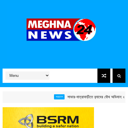
সাভার-যাত্রাবাড়ীতে র‌্যাবের যৌথ অভিযান: ৬ কোটি ট
সারাদেশ