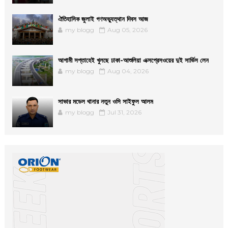
ঐতিহাসিক জুলাই গণঅভ্যুত্থান দিবস আজ
my blogg
Aug 05, 2026
আগামী সপ্তাহেই খুলছে ঢাকা-আশুলিয়া এক্সপ্রেসওয়ের দুই সার্ভিস লেন
my blogg
Aug 04, 2026
সাভার মডেল থানার নতুন ওসি সাইফুল আলম
my blogg
Jul 31, 2026