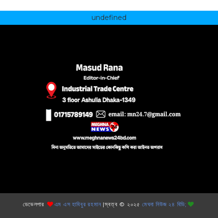
undefined
ডেভেলপার
এম এস হাবিবুর রহমান
|স্বত্ব © ২০২৫
মেঘনা নিউজ ২৪ বিডি;