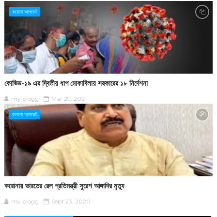
করোনা আপডেট
কোভিড-১৯ এর দ্বিতীয় ধাপ মোকাবিলায় সরকারের ১৮ নির্দেশনা
my blogg
Mar 29, 2021
করোনা আপডেট
করোনায় ভারতের রেল প্রতিমন্ত্রী সুরেশ আঙ্গাদির মৃত্যু
my blogg
Sept 23, 2020