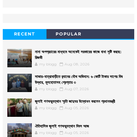
RECENT
POPULAR
নানা অপপ্রচারের মাধ্যমে অনেকেই সরকারের কাজে বাধা সৃষ্টি করছে:
রিজভী
my blogg
Aug 08, 2026
সাভার-যাত্রাবাড়ীতে র‌্যাবের যৌথ অভিযান: ৬ কোটি টাকার সাপের বিষ
উদ্ধার, মূলহোতাসহ গ্রেপ্তার ৩
my blogg
Aug 07, 2026
জুলাই গণঅভ্যুত্থান স্মৃতি জাদুঘর উদ্বোধন করলেন প্রধানমন্ত্রী
my blogg
Aug 05, 2026
ঐতিহাসিক জুলাই গণঅভ্যুত্থান দিবস আজ
my blogg
Aug 05, 2026