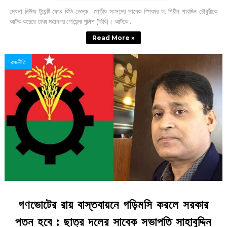
মেঘনা নিউজ টুয়েন্টি ফোর বিডি ডেস্ক : জাতীয় সংসদের সাবেক স্পিকার ড. শিরীন শারমিন চৌধুরীকে
আটক করেছে ঢাকা মহানগর গোয়েন্দা পুলিশ (ডিবি)। আটকে...
Read More »
রাজনীতি
গণভোটের রায় বাস্তবায়নে গড়িমসি করলে সরকার
পতন হবে : ছাত্র দলের সাবেক সভাপতি সাহাবুদ্দিন