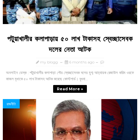
পটুয়াখালীর কলাপাড়ায় ৫০ লাখ টাকাসহ স্বেচ্ছাসেবক
দলের নেতা আটক
my blogg
6 months ago
অনলাইন ডেস্ক : পটুয়াখালীর কলাপাড়া পৌর স্বেচ্ছাসেবক দলের যুগ্ম আহ্বায়ক রেজাউল করিম ওরফে
কাজল মৃধাকে ৫০ লাখ টাকাসহ আটক করেছে কোস্টগার্ড। বুধবা...
Read More »
রাজনীতি