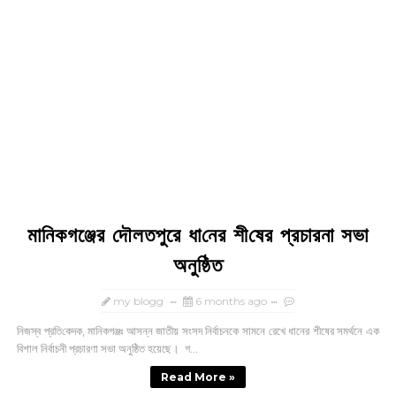
মানিকগঞ্জের দৌলতপুরে ধা‌নের শী‌ষের প্রচারনা সভা
অনু‌ষ্ঠিত
my blogg
6 months ago
নিজস্ব প্রতি‌কেদক, মা‌নিকগঞ্জঃ আসন্ন জাতীয় সংসদ নির্বাচনকে সামনে রেখে ধানের শীষের সমর্থনে এক
বিশাল নির্বাচনী প্রচারণা সভা অনুষ্ঠিত হয়েছে। গ...
Read More »