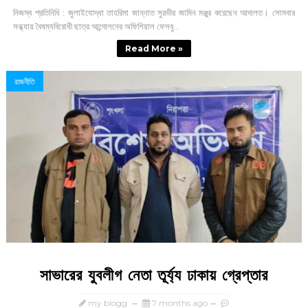
নিজস্ব প্রতিনিধি : জুলাইযোদ্ধা তাহরিমা জান্নাত সুরভীর জামিন মঞ্জুর করেছেন আদালত। সোমবার
সন্ধ্যায় বৈষম্যবিরোধী ছাত্র আন্দোলনের অফিশিয়াল ফেসবু...
Read More »
রাজনীতি
সাভারের যুবলীগ নেতা তূর্য্য ঢাকায় গ্রেপ্তার
my blogg
7 months ago