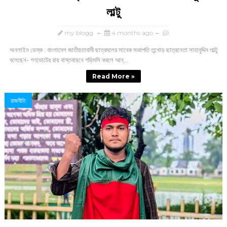
লাল্টু
my blogg
4 months ago
অনলাইন ডেস্ক : বাংলাদেশ জাতীয়তাবাদী ছাত্রদলের সাবেক সভাপতি তুখোড় ছাত্রনেতা সাহাবুদ্দিন লাল্টু
বলেছেন- গণভোটের রায় বাস্তবায়নে গড়িমসি করলে আন্...
Read More »
রাজনীতি