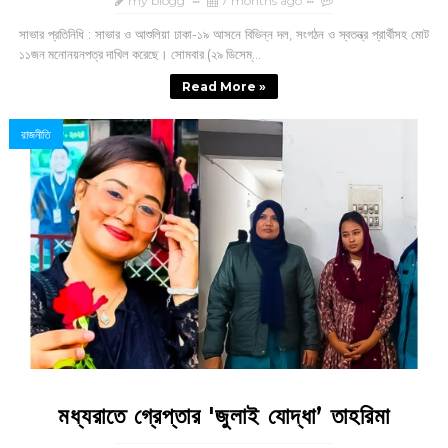
my blogg
7 months ago
সাভার প্রতিনিধি : সাভার ও আশুলিয়া ঢাকা-১৯ আসনে বিভিন্ন দল, সংগঠন ও স্বতন্ত্র প্রার্থীসহ মোট
১১জন মনোনয়নপত্র দাখিল করেছে। সোমবার (২৯ ডিসেম্...
Read More »
রাজনীতি
মধ্যরাতে গ্রেপ্তার 'জুলাই যোদ্ধা’ তাহরিমা