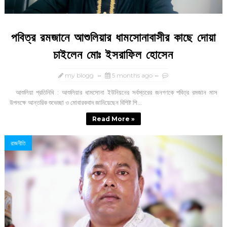
পবিত্র রমজানে আশুলিয়ার ধামসোনাবাসীর কাছে দোয়া
চাইলেন মোঃ ইসরাফিল হোসেন
my blogg
5 months ago
আশুলিয়া প্রতিনিধি : আশুলিয়ার ধামসোনা ইউনিয়নের সর্বস্তরের জনগণকে পবিত্র রমজান মাস
উপলক্ষে আন্তরিক শুভেচ্ছা ও মোবারকবাদ জানিয়েছেন বিশিষ্ট শি...
Read More »
রাজনীতি