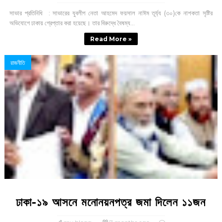
সাভার প্রতিনিধি : সাভারের যুবলীগ নেতা আহমেদ ফয়সাল নাঈম তূর্য্য (৩০)কে নাশকতা সৃষ্টির
অভিযোগে ঢাকায় গ্রেপ্তার করা হয়েছে। তার বিরুদ্ধে বৈষম্য...
Read More »
রাজনীতি
ঢাকা-১৯ আসনে মনোনয়নপত্র জমা দিলেন ১১জন