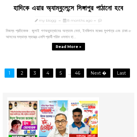
হাদিকে এয়ার অ্যাম্বুলেন্সে সিঙ্গাপুর পাঠানো হবে
my blogg
8 months ago
নিজস্ব প্রতিবেদক : জুলাই গণঅভ্যুত্থানের অন্যতম নেতা, ইনকিলাব মঞ্চের মুখপাত্র এবং ঢাকা-৮
আসনের সম্ভাব্য স্বতন্ত্র এমপি প্রার্থী শরিফ ওসমান হা...
Read More »
1
2
3
4
5
...
46
Next �
Last