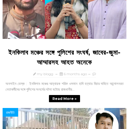
ইনকিলাব মঞ্চের সঙ্গে পুলিশের সংঘর্ষ, জাবের-জুমা-
আম্মারসহ আহত অনেকে
my blogg
6 months ago
অনলাইন ডেস্ক : ইনকিলাব মঞ্চের আহ্বায়ক শরিফ ওসমান হাদি হত্যার বিচার দাবিতে আন্দোলনরত
নেতাকর্মীদের সঙ্গে পুলিশের সংঘর্ষের ঘটনা ঘটেছে রাজধানীর...
Read More »
রাজনীতি