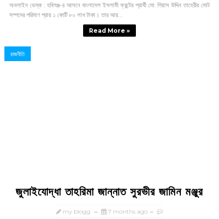
অনলাইন ডেস্ক : হবিগঞ্জ-৪ আসনে বাংলাদেশ ইসলামী ফ্রন্টের প্রার্থী মো. গিয়াস উদ্দিন তাহেরীর মোট
সম্পদের পরিমাণ প্রায় ১ কোটি ৮০ লাখ টাকা। তার আয়...
Read More »
রাজনীতি
জুলাইযোদ্ধা তাহরিমা জান্নাত সুরভীর জামিন মঞ্জুর
my blogg
7 months ago