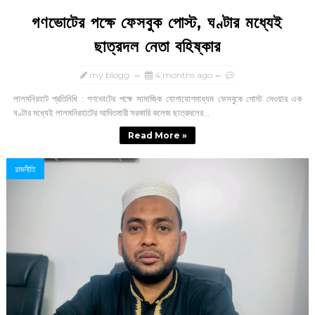
গণভোটের পক্ষে ফেসবুক পোস্ট, ঘণ্টার মধ্যেই
ছাত্রদল নেতা বহিষ্কার
my blogg
4 months ago
লালমনিরহাট প্রতিনিধি : গণভোটের পক্ষে সামাজিক যোগাযোগমাধ্যম ফেসবুকে পোস্ট দেওয়ার এক
ঘণ্টার মধ্যেই লালমনিরহাটের আদিতমারী সরকারি কলেজ ছাত্রদলের...
Read More »
রাজনীতি