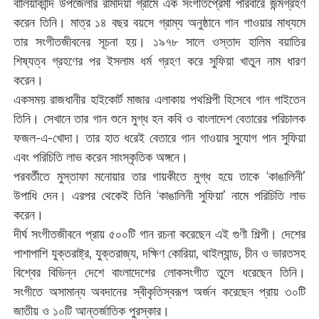
বালিয়াকান্দি উপজেলার রামদিয়া গ্রামে এক সংগীতপ্রেমী পরিবারে জন্মগ্রহণ
করেন তিনি। মাত্র ১৪ বছর বয়সে গ্রাম্য অনুষ্ঠানে গান গাওয়ার মাধ্যমে
তার সংগীতজীবনের সূচনা হয়। ১৯৭৮ সালে ওস্তাদ হালিম বয়াতির
শিষ্যত্ব গ্রহণের পর ইসলাম ধর্ম গ্রহণ করে সুফিয়া খাতুন নাম ধারণ
করেন।
একসময় রাজধানীর হাইকোর্ট মাজার এলাকায় পথশিল্পী হিসেবে গান গাইতেন
তিনি। সেখানে তার গান শুনে মুগ্ধ হন কবি ও বাংলাদেশ বেতারের পরিচালক
ফজল-এ-খোদা। তার হাত ধরেই বেতারে গান গাওয়ার সুযোগ পান সুফিয়া
এবং পরিচিতি লাভ করেন সাংস্কৃতিক অঙ্গনে।
পরবর্তীতে মুস্তাফা মনোয়ার তার গায়কীতে মুগ্ধ হয়ে তাকে ‘কাঙালিনী’
উপাধি দেন। এরপর থেকেই তিনি ‘কাঙালিনী সুফিয়া’ নামে পরিচিতি লাভ
করেন।
দীর্ঘ সংগীতজীবনে প্রায় ৫০০টি গান রচনা করেছেন এই গুণী শিল্পী। দেশের
পাশাপাশি যুক্তরাষ্ট্র, যুক্তরাজ্য, দক্ষিণ কোরিয়া, থাইল্যান্ড, চীন ও ভারতসহ
বিশ্বের বিভিন্ন দেশে বাংলাদেশের লোকসংগীত তুলে ধরেছেন তিনি।
সংগীতে অসামান্য অবদানের স্বীকৃতিস্বরূপ অর্জন করেছেন প্রায় ৩০টি
জাতীয় ও ১০টি আন্তর্জাতিক পুরস্কার।