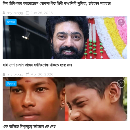
বিনা চিকিৎসায় কাতরাচ্ছেন লোকসংগীত শিল্পী কাঙালিনী সুফিয়া, চাইলেন সহায়তা
my blogg
Jun 26, 2026
বিনোদন
যারা দেশ চালান তাদের ধর্মনিরপেক্ষ থাকতে হবে: দেব
my blogg
Apr 30, 2026
বিনোদন
এক হাসিতে বিশ্বজুড়ে ভাইরাল কে সে?