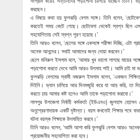
সংগ্রাম করেই সন্তানদের পড়াশোনা চালিয়ে যাচ্ছেন তিনি। বড়
করছেন।
এ বিষয়ে কথা হয় ফুলঝড়ি বেগম সঙ্গে। তিনি বলেন, ‘ছোটবে
করতেই সময় কেটে গেছে। ছোটবেলা থেকেই স্বপ্ন ছিল এসএ
সহযোগিতায় সেই স্বপ্ন পূরণ হয়েছে।’
তিনি আরও বলেন, ‘ছেলের সঙ্গে একসঙ্গে পরীক্ষা দিচ্ছি, এটা
অনেক আনন্দের। সবাই আমাদের জন্য দোয়া করবেন।’
ছেলে মনিরুল ইসলাম বলে, ‘আমার খুব ভালো লাগছে মায়ের সঙ্
পড়াশোনা করতে দেখে আমি আরও উৎসাহ পাই। আমি চাই মা ভব
ফুলঝড়ি বেগমের স্বামী নজরুল ইসলাম বলেন, ‘একজন শিক্ষিত 
দিইনি। ভ্যান চালিয়ে আর দিনমজুরি করে যা আয় করি, তা দিয়
করতে চায় আমার কষ্ট হলেও আমি তাকে পড়াশোনা করাবো।’
লালপুর উপজেলা নির্বাহী কর্মকর্তা (ইউএনও) জুলহাস হোসেন স
অনুপ্রেরণাদায়ক একটি দৃষ্টান্ত। বয়স কখনোই শিক্ষার পথে বা
ঘটনা বয়স্ক শিক্ষাকে উৎসাহিত করবে।’
তিনি আরও বলেন, ‘আমি আশা করি ফুলঝুরি বেগম আরও অনেক দ
প্রয়োজনীয় সহযোগিতা করা হবে।