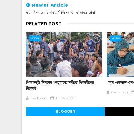
Newer Article
হাম ঠেকাতে যে পরামর্শ দিলেন ডা.তাসনিম জারা
RELATED POST
শিক্ষাঙ্গন
শিক্ষাঙ্গন
শিক্ষামন্ত্রী মিলনের পদত্যাগের দাবীতে শিক্ষার্থীদের
এবার একসঙ্গে এসএস
বিক্ষোভ
my blogg
my blogg
Jul 14, 2026
BLOGGER